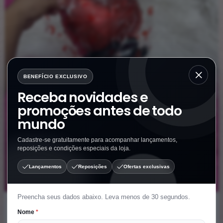
BENEFÍCIO EXCLUSIVO
Receba novidades e
promoções antes de todo
mundo
Cadastre-se gratuitamente para acompanhar lançamentos,
reposições e condições especiais da loja.
Lançamentos
Reposições
Ofertas exclusivas
Preencha seus dados abaixo. Leva menos de 30 segundos.
Embrulho para Presente
Nome
*
33%
R$ 3,00